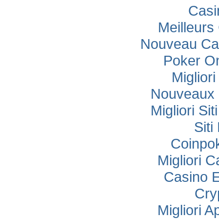
Casi
Meilleurs
Nouveau Cas
Poker Onl
Miglior
Nouveaux 
Migliori Si
Sit
Coinpok
Migliori 
Casino E
Cry
Migliori 