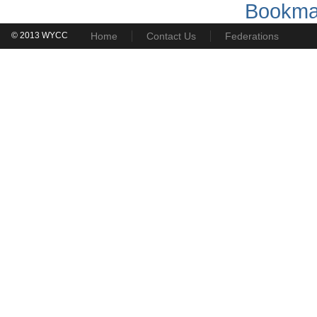
Bookma
© 2013 WYCC
Home
Contact Us
Federations