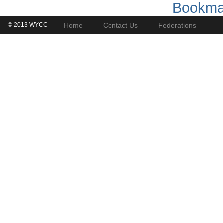
Bookma
© 2013 WYCC
Home
Contact Us
Federations