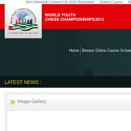
Non Gamstop Casinos UK 2025 Reviewed
Online Casino
B
Home
Bestes Online Casino Schwe
LATEST NEWS :
Image Gallery