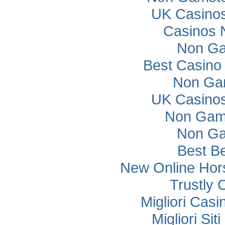
UK Casino
Casinos 
Non Ga
Best Casino
Non Ga
UK Casino
Non Gam
Non Ga
Best Be
New Online Hors
Trustly 
Migliori Cas
Migliori Si