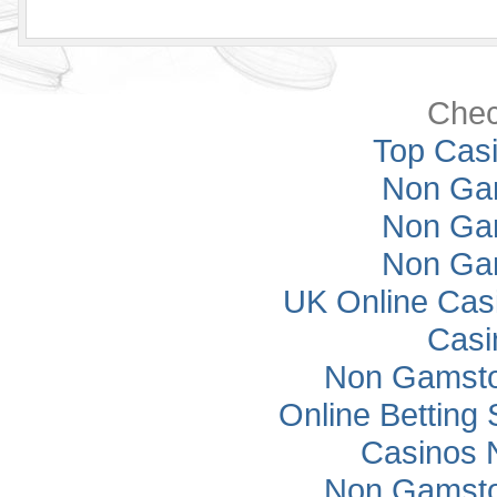
Chec
Top Casi
Non Ga
Non Ga
Non Ga
UK Online Cas
Casi
Non Gamsto
Online Betting
Casinos 
Non Gamsto