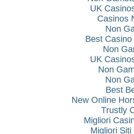
UK Casino
Casinos 
Non Ga
Best Casino
Non Ga
UK Casino
Non Gam
Non Ga
Best Be
New Online Hors
Trustly 
Migliori Cas
Migliori Si