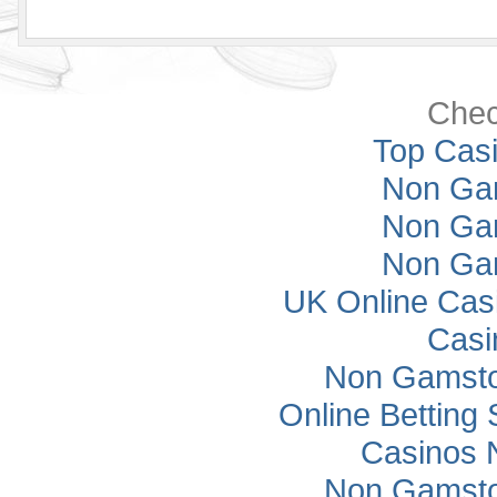
Chec
Top Casi
Non Ga
Non Ga
Non Ga
UK Online Cas
Casi
Non Gamsto
Online Betting
Casinos 
Non Gamsto