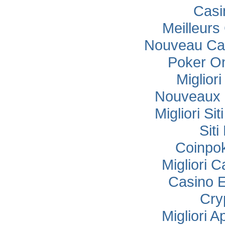
Casi
Meilleurs
Nouveau Cas
Poker Onl
Miglior
Nouveaux 
Migliori Si
Sit
Coinpok
Migliori 
Casino E
Cry
Migliori 