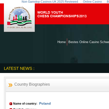
Non Gamstop Casinos UK 2025 Reviewed
Online Casino
B
Home
Bestes Online Casino Schwe
LATEST NEWS :
Country Biographies
Poland
Name of country: