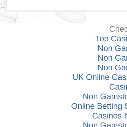
Chec
Top Casi
Non Ga
Non Ga
Non Ga
UK Online Cas
Casi
Non Gamsto
Online Betting
Casinos 
Non Gamsto