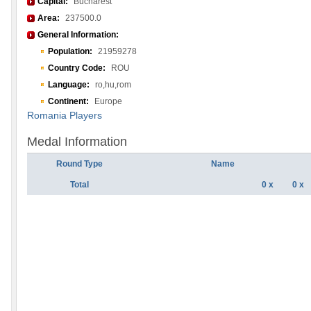
Capital:
Bucharest
Area:
237500.0
General Information:
Population:
21959278
Country Code:
ROU
Language:
ro,hu,rom
Continent:
Europe
Romania Players
Medal Information
Round Type
Name
Total
0 x 0 