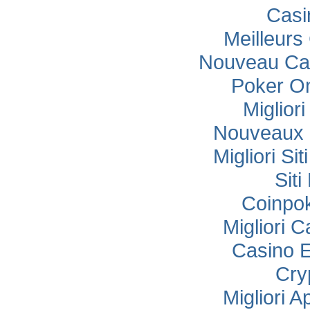
Casi
Meilleurs
Nouveau Cas
Poker Onl
Miglior
Nouveaux 
Migliori Si
Sit
Coinpok
Migliori 
Casino E
Cry
Migliori 