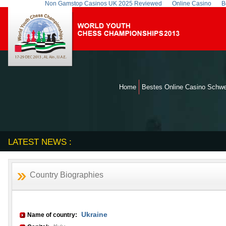
Non Gamstop Casinos UK 2025 Reviewed
Online Casino
B
Home
Bestes Online Casino Schwe
LATEST NEWS :
Country Biographies
Ukraine
Name of country: