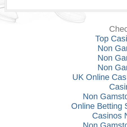
Chec
Top Casi
Non Ga
Non Ga
Non Ga
UK Online Cas
Casi
Non Gamsto
Online Betting
Casinos 
Non Gamsto