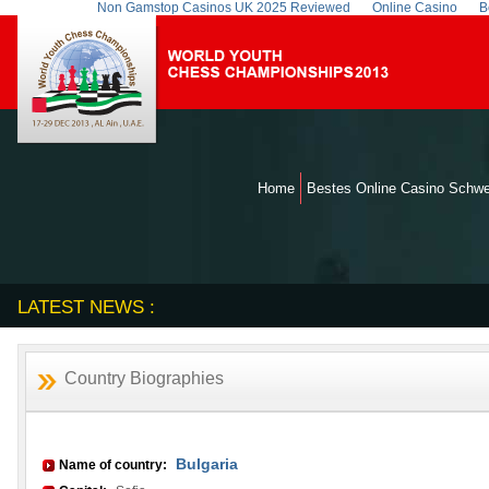
Non Gamstop Casinos UK 2025 Reviewed
Online Casino
B
Home
Bestes Online Casino Schwe
LATEST NEWS :
Country Biographies
Bulgaria
Name of country: