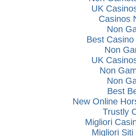
UK Casino
Casinos 
Non Ga
Best Casino
Non Ga
UK Casino
Non Gam
Non Ga
Best Be
New Online Hors
Trustly 
Migliori Cas
Migliori Si