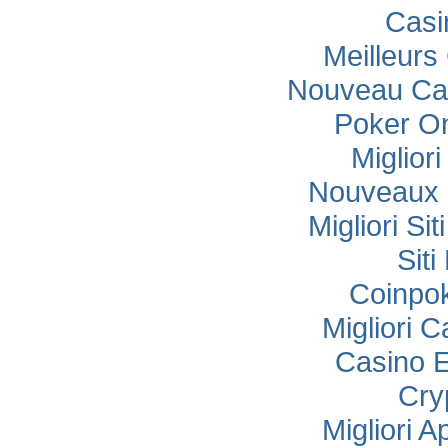
Casi
Meilleurs
Nouveau Cas
Poker Onl
Miglior
Nouveaux 
Migliori Si
Sit
Coinpok
Migliori 
Casino E
Cry
Migliori 