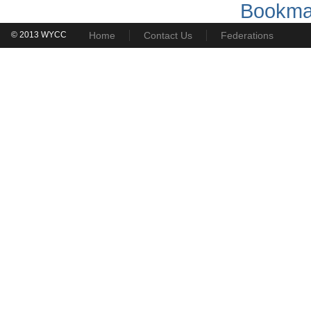
Bookma
© 2013 WYCC
Home
Contact Us
Federations