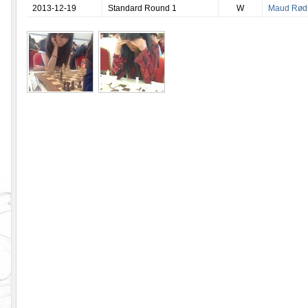
2013-12-19
Standard Round 1
W
Maud Rød