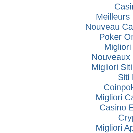
Casi
Meilleurs
Nouveau Cas
Poker Onl
Miglior
Nouveaux 
Migliori Si
Sit
Coinpok
Migliori 
Casino E
Cry
Migliori 