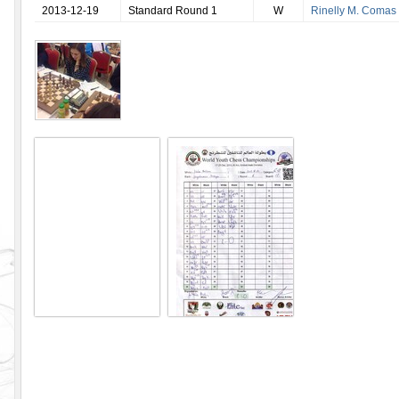
2013-12-19
Standard Round 1
W
Rinelly M. Comas
Juhasz Barbara
Juhasz Barbara
Hungary
Hungary