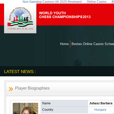
Non Gamstop Casinos UK 2025 Reviewed
Online Casino
B
Home
Bestes Online Casino Schwe
LATEST NEWS :
Player Biographies
Name
Juhasz Barbara
Country
Hungary